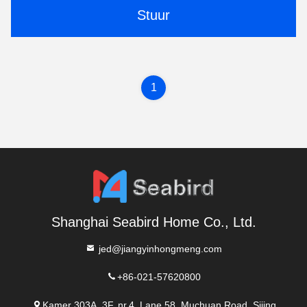
Stuur
1
Shanghai Seabird Home Co., Ltd.
jed@jiangyinhongmeng.com
+86-021-57620800
Kamer 303A, 3F, nr.4, Lane 58, Muchuan Road, Sijing