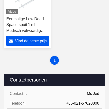
Video
Eenmalige Low Dead
Space-spuit 1 ml
Medisch volwaardig
veiligheids-injector met
Vind de beste prijs
naald
1
Contactpersonen
Contactpersonen:
Mr. Jed
Telefoon:
+86-021-57620800