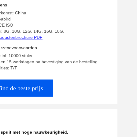
vens
rkomst: China
abird
 CE ISO
 8G, 10G, 12G, 14G, 16G, 18G.
oductenbrochure PDF
verzendvoorwaarden
ntal: 10000 stuks
nnen 15 werkdagen na bevestiging van de bestelling
ties: T/T
ind de beste prijs
 spuit met hoge nauwkeurigheid
,