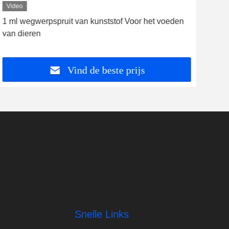
Video
Vid
1 ml wegwerpspruit van kunststof Voor het voeden
Een
van dieren
volw
Vind de beste prijs
Snelle Links