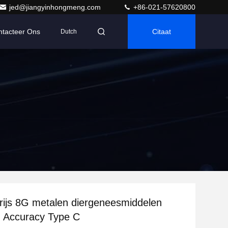
jed@jiangyinhongmeng.com
+86-021-57620800
ntacteer Ons
Citaat
Dutch
rijs 8G metalen diergeneesmiddelen
h Accuracy Type C