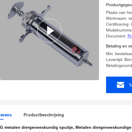
Productgege
Plaats van he
Merknaam: se
Certificering:
Modelnummer:
Document:
Pr
Betaling en 
Min. bestelaa
Levertijd: Bi
Betalingscondi
V
evens
Productbeschrijving
G metalen diergeneeskundig spuitje
,
Metalen diergeneeskundige