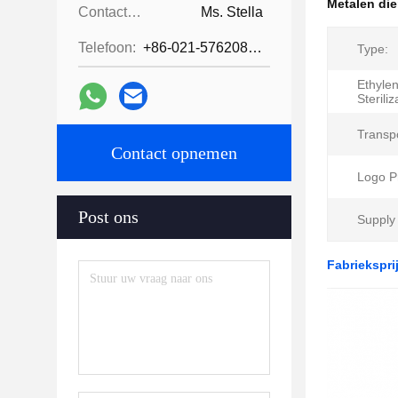
Metalen die
Contactpersonen:
Ms. Stella
Telefoon:
+86-021-57620800
Type:
Ethyle
Steriliz
Transp
Contact opnemen
Logo Pr
Post ons
Supply 
Fabriekspri