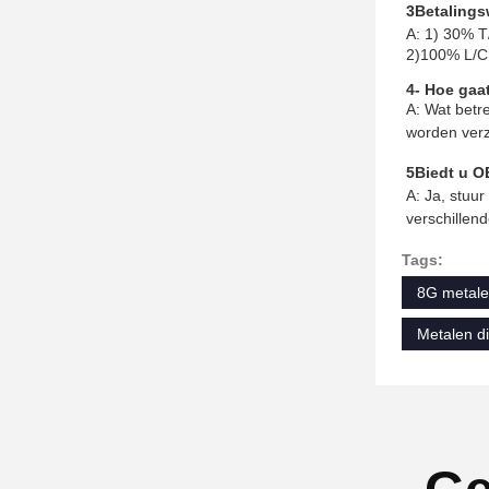
3Betalings
A: 1) 30% T
2)100% L/C 
4- Hoe gaa
A: Wat betr
worden verz
5Biedt u 
A: Ja, stuu
verschillen
Tags:
8G metale
Metalen d