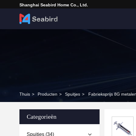
Shanghai Seabird Home Co., Ltd.
Thuis
>
Producten
>
Spuitjes
>
Fabrieksprijs 8G metale
Categorieën
Spuitjes
(34)