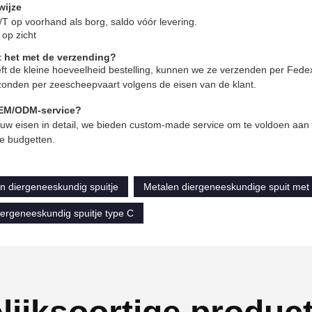
wijze
/T op voorhand als borg, saldo vóór levering.
op zicht
t het met de verzending?
eft de kleine hoeveelheid bestelling, kunnen we ze verzenden per Fed
onden per zeescheepvaart volgens de eisen van de klant.
OEM/ODM-service?
r uw eisen in detail, we bieden custom-made service om te voldoen aan
de budgetten.
n diergeneeskundig spuitje
Metalen diergeneeskundige spuit met
iergeneeskundig spuitje type C