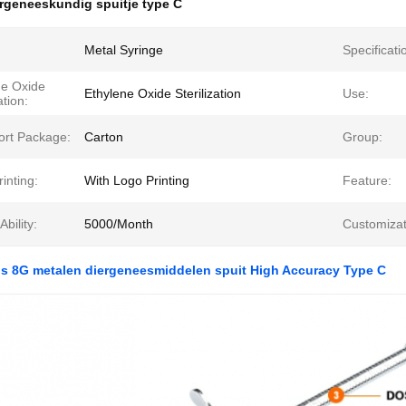
rgeneeskundig spuitje type C
Metal Syringe
Specificati
ne Oxide
Ethylene Oxide Sterilization
Use:
ation:
ort Package:
Carton
Group:
inting:
With Logo Printing
Feature:
Ability:
5000/Month
Customizat
js 8G metalen diergeneesmiddelen spuit High Accuracy Type C