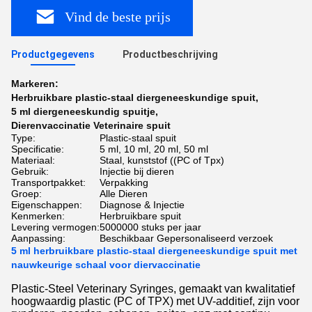
Vind de beste prijs
Productgegevens
Productbeschrijving
Markeren:
Herbruikbare plastic-staal diergeneeskundige spuit
,
5 ml diergeneeskundig spuitje
,
Dierenvaccinatie Veterinaire spuit
Type:
Plastic-staal spuit
Specificatie:
5 ml, 10 ml, 20 ml, 50 ml
Materiaal:
Staal, kunststof ((PC of Tpx)
Gebruik:
Injectie bij dieren
Transportpakket:
Verpakking
Groep:
Alle Dieren
Eigenschappen:
Diagnose & Injectie
Kenmerken:
Herbruikbare spuit
Levering vermogen:
5000000 stuks per jaar
Aanpassing:
Beschikbaar Gepersonaliseerd verzoek
5 ml herbruikbare plastic-staal diergeneeskundige spuit met
nauwkeurige schaal voor diervaccinatie
Plastic-Steel Veterinary Syringes, gemaakt van kwalitatief
hoogwaardig plastic (PC of TPX) met UV-additief, zijn voor