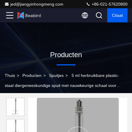
jed@jiangyinhongmeng.com
+86-021-57620800
Citaat
Producten
Thuis
>
Producten
>
Spuitjes
>
5 ml herbruikbare plastic-
staal diergeneeskundige spuit met nauwkeurige schaal voor
diervaccinatie