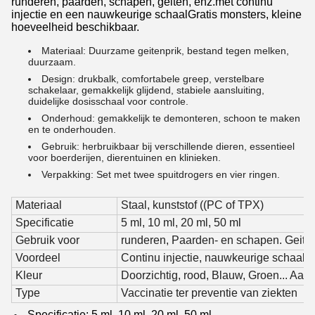
runderen, paarden, schapen, geiten, enz.met continu
injectie en een nauwkeurige schaalGratis monsters, kleine
hoeveelheid beschikbaar.
Materiaal: Duurzame geitenprik, bestand tegen melken,
duurzaam.
Design: drukbalk, comfortabele greep, verstelbare
schakelaar, gemakkelijk glijdend, stabiele aansluiting,
duidelijke dosisschaal voor controle.
Onderhoud: gemakkelijk te demonteren, schoon te maken
en te onderhouden.
Gebruik: herbruikbaar bij verschillende dieren, essentieel
voor boerderijen, dierentuinen en klinieken.
Verpakking: Set met twee spuitdrogers en vier ringen.
Materiaal
Staal, kunststof ((PC of TPX)
Specificatie
5 ml, 10 ml,
20 ml,
50 ml
Gebruik voor
runderen,
Paarden- en schapen.
Geit
Voordeel
Continu injectie, nauwkeurige schaal
Kleur
Doorzichtig, rood,
Blauw, Groen... Aan
Type
Vaccinatie ter preventie van ziekten
Specificatie: 5 ml, 10 ml, 20 ml, 50 ml