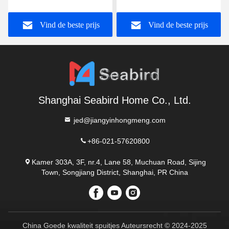
angiografische spuit enkel
9 Pins Injectie 32g Voor
/ dubbelkanaal
schoonheid
Vind de beste prijs
Vind de beste prijs
geautomatiseerde contrast
Gezichtsverzorging
CT
Shanghai Seabird Home Co., Ltd.
jed@jiangyinhongmeng.com
+86-021-57620800
Kamer 303A, 3F, nr.4, Lane 58, Muchuan Road, Sijing
Town, Songjiang District, Shanghai, PR China
China Goede kwaliteit spuitjes Auteursrecht © 2024-2025